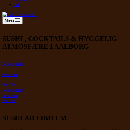
Job
Menu
SUSHI , COCKTAILS & HYGGELIG
ATMOSFÆRE I AALBORG
Se cocktails
Se menu
Om Os
Se cocktails
Se menu
Om Os
SUSHI AD LIBITUM