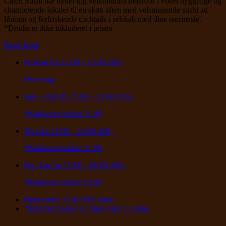
Catch Sushi bar byder dig velkommen indenfor i vores hyggelige og
charmerende lokaler til en skøn aften med velsmagende sushi ad
libitum og forfriskende cocktails i selskab med dine nærmeste.
*Drinks er ikke inkluderet i prisen
Book bord
Frokost fra 12.00 – 15.00
209,-
Hver dag
Søn – Ons fra 15.00 – 22.00
249,-
*Køkkenet lukker 21.00
Tors fra 15.00 – 23.00
249,-
*Køkkenet lukker 21.00
Fre- Lør fra 15.00 – 00.00
269,-
*Køkkenet lukker 22.00
Børn under 12 år
50% rabat
*Man har bordet i 2 timer eller 1,5 time.